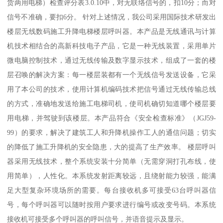
货两用电梯）检查评分表3.0.10中，对无联络信号的，扣10分；而对
信号不准确，要扣6分。 针对上述情况，我公司采用国际技术研发出
楼层无线数码施工升降电梯楼层呼叫器。本产品是无线通讯与计算
机技术相结合的高新科技电子产品，它是一种无线装置，采用单片
微电脑控制技术，通过无线传输及数字显示技术，组成了一套的楼
层召唤的解决方案：每一楼层装都有一个无线信号发送设备，它采
用了本公司的技术，使用计算机编码技术把信号通过无线传输总线
的方式，准确地发送给施工电梯司机，使司机确切知道哪个楼层要
用电梯，并驾驶到该楼层。本产品符合《安全检查标准》（JGJ59-
99）的要求，解决了建筑工人和升降机操作工人的通信问题；切实
的降低了施工升降机的安全隐患，大的提高了生产效率。 楼层呼叫
器采用无线技术，整个系统安装十分简单（无需穿洞打孔布线，使
用简单），人性化。本系统发射距离较远，且绕射能力较强，能满
足大型复杂环境场所的需要。每台接收机多可接受63台呼叫器信
号，每个呼叫器可以随时按用户要求进行编号或改变号码。本系统
接收机可接受多个呼叫器的呼叫信号，并语音提示及显示。