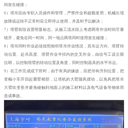
间发生碰撞；
6）塔吊应由专职人员操作和管理，严禁作业和超载使用，机械出现
故障或运转不正常时应立即停止使用，并及时予以解决；
7）塔臂前段设置明显标志。从施工流水段上考虑两塔作业时间尽量
错开，避免在同一时间，同一地点两塔同时使用发生碰撞；
8）塔吊同时作业必须按照相邻塔吊作业情况，其吊运方向、塔臂转
动位置、起吊高度、塔臂作业半径内的交叉作业，由信号工设立限
位哨，以控制塔臂的转动位置及角度，同时控制器具的水平吊运。
9）在工作完成或下班时，由于有风的缘故，应把吊钩升到位置，把
变幅小车开回起重臂根部，让塔机的大臂随风摆动，以免风把塔吊
大臂吹变形并避免碰触到地面上的施工材料以及电气设备等物体而
造成事故。