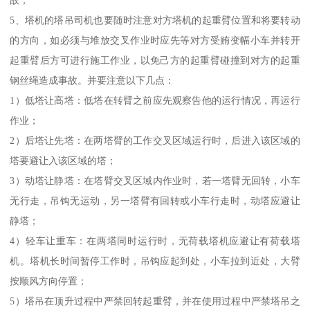
5、塔机的塔吊司机也要随时注意对方塔机的起重臂位置和将要转动
的方向，如必须与堆放交叉作业时应先等对方受贿变幅小车并转开
起重臂后方可进行施工作业，以免己方的起重臂碰撞到对方的起重
钢丝绳造成事故。并要注意以下几点：
1）低塔让高塔：低塔在转臂之前应先观察告他的运行情况，再运行
作业；
2）后塔让先塔：在两塔臂的工作交叉区域运行时，后进入该区域的
塔要避让入该区域的塔；
3）动塔让静塔：在塔臂交叉区域内作业时，若一塔臂无回转，小车
无行走，吊钩无运动，另一塔臂有回转或小车行走时，动塔应避让
静塔；
4）轻车让重车：在两塔同时运行时，无荷载塔机应避让有荷载塔
机。塔机长时间暂停工作时，吊钩应起到处，小车拉到近处，大臂
按顺风方向停置；
5）塔吊在顶升过程中严禁回转起重臂，并在使用过程中严禁塔吊之