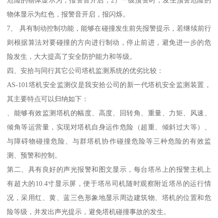
危险的物体显示为，报警音开启；2）一级预警时，发生预警危险的
物体显示为红色，报警音开启，报闪烁。
7、 具有制动控制功能，能够在碰撞发生前先报警提示，若继续前行
则根据算法对要碰撞的方向进行制动，停止前进，避免进一步的危
险发生，大大提高了安全防护能力和等级。
四、安拾与同行其它公司塔机监测系统的优劣比较：
AS-101塔机安全监测仪是我安拾公司的新一代塔机安全监测装置，
其主要特点可以归纳如下：
、能够有效监测塔机的幅度、高度、回转角、重量、力矩、风速、
倾角等运营量，实现对塔机自身运作危险（超重、倾斜过大等）、
与障碍物碰撞危险、与群塔机协作碰撞危险等三种危险的有效监
测、预警和控制。
第二、具有良好的声光报警和图文显示，每台塔吊上的报警主机上
有超大的10.4寸显示屏，便于塔吊司机随时观察附近塔吊的运行情
况，采用红、黄、蓝三色形象地显示周边建筑物、塔机的位置和危
险等级，并发出声光提示，避免塔机碰撞事故的发生。