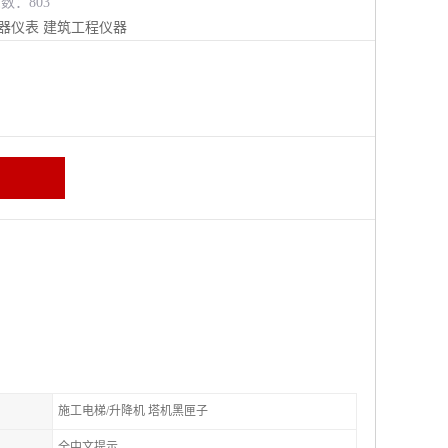
览数：803
器仪表
建筑工程仪器
施工电梯/升降机 塔机黑匣子
全中文提示