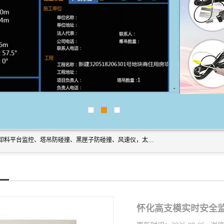
上海宇叶电子科技有限公司是吊钩视频监控、升降机监控、卸料平台监控、塔吊防碰撞、黑匣子防碰撞、风速仪，太阳能障碍灯安全提示灯等一系列升降机的常用配件产品专业研发生产加工的公司，拥有完整、科学的质量管理体系。
怀化高支模实时安全