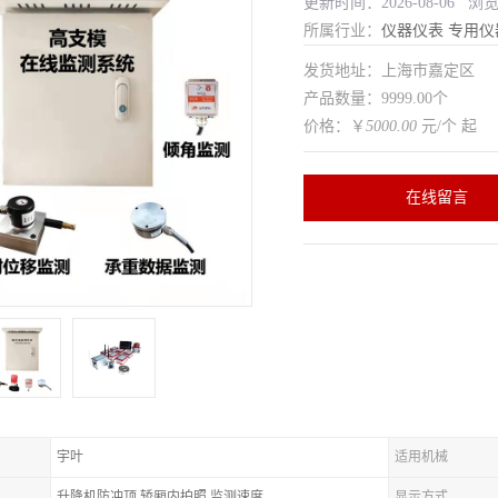
更新时间：2026-08-06 浏
所属行业：
仪器仪表
专用仪
发货地址：上海市嘉定区
产品数量：9999.00个
价格：￥
5000.00
元/个 起
在线留言
宇叶
适用机械
升降机防冲顶,轿厢内拍照,监测速度
显示方式