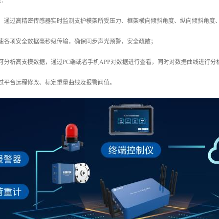
能：
测：通过高精密传感器实时监测支护模架所受压力、框架横向倾斜角度、纵向倾斜角度
迅速各项安全数据毫秒级传输，确保同步声光预警，安全疏散；
可分析高支模数据，通过PC端或者手机APP对数据进行查看，同时对数据曲线进行
通过平台远程修改、标定重量曲线及报警阀值。