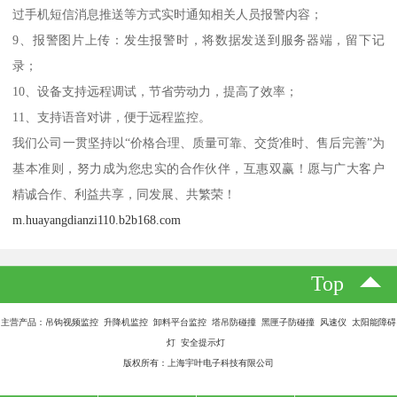
过手机短信消息推送等方式实时通知相关人员报警内容；
9、报警图片上传：发生报警时，将数据发送到服务器端，留下记
录；
10、设备支持远程调试，节省劳动力，提高了效率；
11、支持语音对讲，便于远程监控。
我们公司一贯坚持以“价格合理、质量可靠、交货准时、售后完善”为
基本准则，努力成为您忠实的合作伙伴，互惠双赢！愿与广大客户
精诚合作、利益共享，同发展、共繁荣！
m.huayangdianzi110.b2b168.com
Top
主营产品：吊钩视频监控 升降机监控 卸料平台监控 塔吊防碰撞 黑匣子防碰撞 风速仪 太阳能障碍
灯 安全提示灯
版权所有：上海宇叶电子科技有限公司