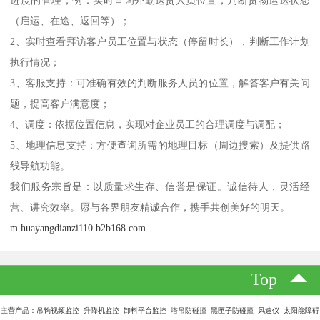
进度的管理，例：实时查询外勤送货人员位置，判断货物运送状态
（启运、在途、返回等）；
2、实时查看拜访客户员工位置与状态（停留时长），判断工作计划
执行情况；
3、客服支持：可准确有效的判断服务人员的位置，解答客户有关问
题，提高客户满意度；
4、调度：依据位置信息，实现对企业员工的合理调度与调配；
5、地理信息支持：方便查询所需的地理目标（周边搜索）及提供路
线导航功能。
我们服务宗旨是：以质量求生存、信誉是保证。诚信待人，灵活经
营、讲究效率。愿与各界朋友精诚合作，携手共创美好的明天。
m.huayangdianzi110.b2b168.com
Top
主营产品：吊钩视频监控 升降机监控 卸料平台监控 塔吊防碰撞 黑匣子防碰撞 风速仪 太阳能障碍