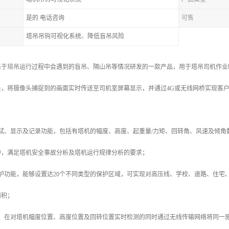
是的 电话咨询
可售
塔吊吊钩可视化系统、降低盲吊风险
基于培吊运行过程中会遇到的盲吊、隔山吊等情况研发的一款产品，用于塔吊司机作业
头，将摄像头捕捉到的画面实时传送至司机室屏幕显示，并通过4G或无线网桥实现客
测试、显示及记录功能，包括有塔机的幅度、高度、起重量/力矩、回转角、风速及倾
中，满足塔机安全事故分析及塔机运行规律分析的要求；
护功能，能够设置达20个不同类型的保护区域，可实现对高压线、学校、道路、住宅
面积；
，在对塔机幅度位置、高度位置及回转位置实时检测的同时通过无线传输网络将同一施