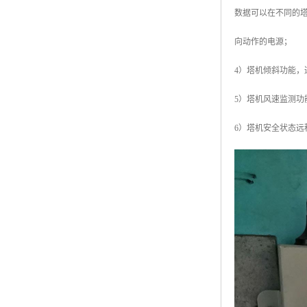
数据可以在不同的
向动作的电源；
4）塔机倾斜功能
5）塔机风速监测
6）塔机安全状态