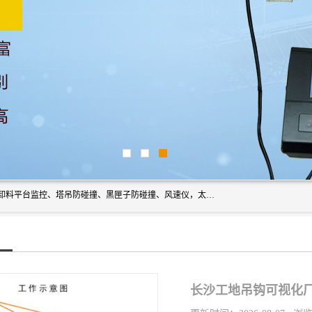
上海宇叶电子科技有限公司是吊钩视频监控、升降机监控、卸料平台监控、塔吊防碰撞、黑匣子防碰撞、风速仪，太阳能障碍灯安全提示灯等一系列升降机的常用配件产品专业研发生产加工的公司，拥有完整、科学的质量管理体系。
长沙工地吊钩可视化厂