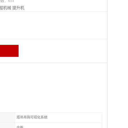
览数：651
程机械
提升机
塔吊吊钩可视化系统
全新