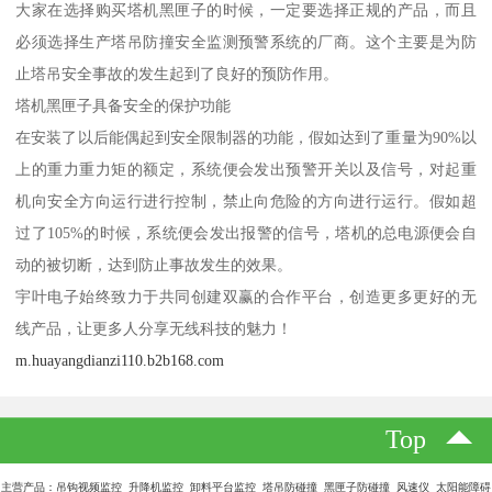
大家在选择购买塔机黑匣子的时候，一定要选择正规的产品，而且
必须选择生产塔吊防撞安全监测预警系统的厂商。这个主要是为防
止塔吊安全事故的发生起到了良好的预防作用。
塔机黑匣子具备安全的保护功能
在安装了以后能偶起到安全限制器的功能，假如达到了重量为90%以
上的重力重力矩的额定，系统便会发出预警开关以及信号，对起重
机向安全方向运行进行控制，禁止向危险的方向进行运行。假如超
过了105%的时候，系统便会发出报警的信号，塔机的总电源便会自
动的被切断，达到防止事故发生的效果。
宇叶电子始终致力于共同创建双赢的合作平台，创造更多更好的无
线产品，让更多人分享无线科技的魅力！
m.huayangdianzi110.b2b168.com
Top
主营产品：吊钩视频监控 升降机监控 卸料平台监控 塔吊防碰撞 黑匣子防碰撞 风速仪 太阳能障碍