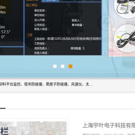
上海宇叶电子科技有限公司是吊钩视频监控、升降机监控、卸料平台监控、塔吊防碰撞、黑匣子防碰撞、风速仪，太阳能障碍灯安全提示灯等一系列升降机的常用配件产品专业研发生产加工的公司，拥有完整、科学的质量管理体系。
上海宇叶电子科技有限