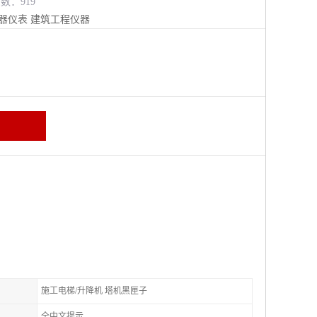
览数：919
器仪表
建筑工程仪器
施工电梯/升降机 塔机黑匣子
全中文提示