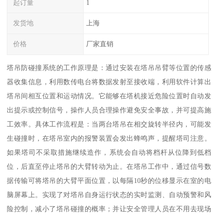
起订量
1
发货地
上海
价格
厂家直销
塔吊防碰撞系统的工作原理是：通过安装在塔吊吊臂等位置的传感
器收集信息，利用数传电台将数据发射至接收端，利用软件计算出
塔吊间相互位置和运动情况。它能够在塔机接近危险位置时自动发
出提示或控制信号，操作人员合理操作避免安全事故，并可提高施
工效率。具体工作流程是：当两台塔吊在相交旋转半径内，可能发
生碰撞时，在塔吊室内的报警装置会发出蜂鸣声，提醒塔司注意。
如果塔司不采取措施继续造作，系统会自动将档杆从位降到低档
位，后直至停止塔吊的大臂转动为止。在塔吊工作中，通过信号数
据传输可将塔吊的大臂平面位置，以每隔10秒的位移显示在室的电
脑屏幕上。实现了对塔吊自身运行状态的实时监测、自动预警和风
险控制，减小了塔吊碰撞的概率；并让安全管理人员在不用去现场