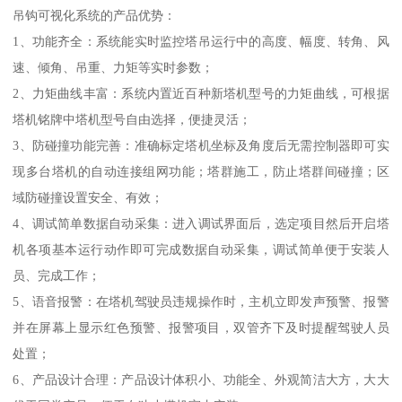
吊钩可视化系统的产品优势：
1、功能齐全：系统能实时监控塔吊运行中的高度、幅度、转角、风
速、倾角、吊重、力矩等实时参数；
2、力矩曲线丰富：系统内置近百种新塔机型号的力矩曲线，可根据
塔机铭牌中塔机型号自由选择，便捷灵活；
3、防碰撞功能完善：准确标定塔机坐标及角度后无需控制器即可实
现多台塔机的自动连接组网功能；塔群施工，防止塔群间碰撞；区
域防碰撞设置安全、有效；
4、调试简单数据自动采集：进入调试界面后，选定项目然后开启塔
机各项基本运行动作即可完成数据自动采集，调试简单便于安装人
员、完成工作；
5、语音报警：在塔机驾驶员违规操作时，主机立即发声预警、报警
并在屏幕上显示红色预警、报警项目，双管齐下及时提醒驾驶人员
处置；
6、产品设计合理：产品设计体积小、功能全、外观简洁大方，大大