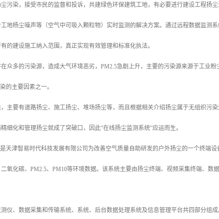
扬尘污染，接受市民的监督和投诉，共建绿色环保建筑工地，有必要进行建设工程扬尘
对工地杨尘噪声等（空气中可吸入颗粒物）实时监测的解决方案。通过远程数据监测系
所有的建设施工纳入范围，真正实现有效管理和标准化执法。
在众多的污染源，造成大气环境恶劣，PM2.5急剧上升，主要的污染源来源于工业
污染的主要因素之一。
类，主要有道路扬尘、施工扬尘、堆场扬尘等，而且根据相关介绍扬尘属于无组织污染
精细化和管理扬尘就成了突破口，因此“在线扬尘监测系统”应运而生。
统”是天津智易时代科技发展有限公司为改善空气质量自助研发的户外扬尘的一个终端
二氧化碳、PM2.5、PM10等环境数据。该系统主要由扬尘终端、视频采集终端、
监测仪、数据采集和传输系统、系统、后台数据处理系统及信息管理平台共四部分组成