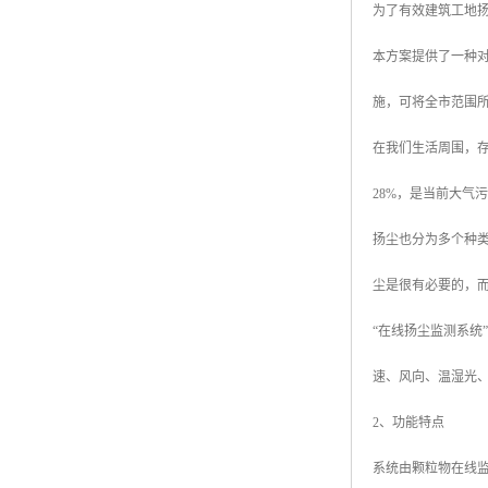
为了有效建筑工地
本方案提供了一种
施，可将全市范围
在我们生活周围，存
28%，是当前大气
扬尘也分为多个种
尘是很有必要的，而
“在线扬尘监测系
速、风向、温湿光、
2、功能特点
系统由颗粒物在线