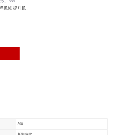
览数：555
程机械
提升机
500
长期有效