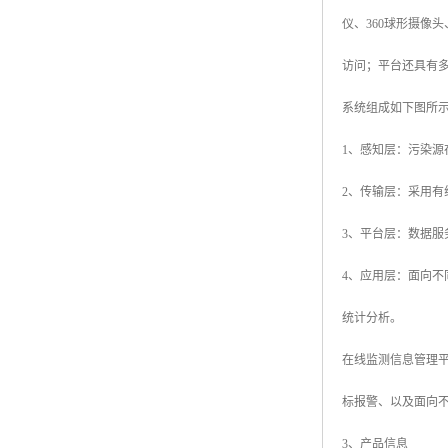
仪、360球形摄像
访问；平台还具有
系统组成如下图所
1、感知层：污染
2、传输层：采用有
3、平台层：数据
4、应用层：面向不
统计分析。
在线监测信息管理平
标报警、以及面向
3、产品信息