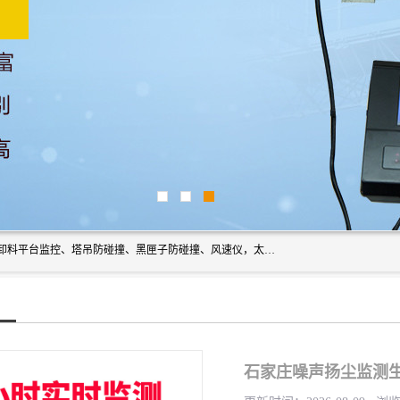
上海宇叶电子科技有限公司是吊钩视频监控、升降机监控、卸料平台监控、塔吊防碰撞、黑匣子防碰撞、风速仪，太阳能障碍灯安全提示灯等一系列升降机的常用配件产品专业研发生产加工的公司，拥有完整、科学的质量管理体系。