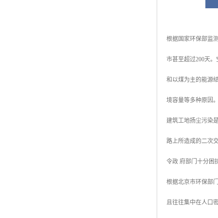
根据国家环保部监测
市甚至超过200天
和以煤为主的能源
境容量等多种原因
建筑工地扬尘污染
路上所造成的二次
令政 府部门十分困
根据北京市环保部门
且往往集中在人口