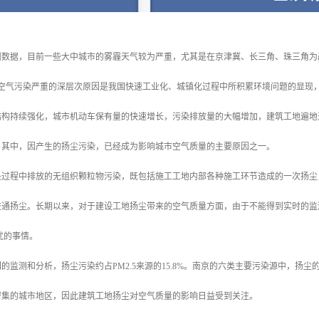
数据，目前一些大中城市的雾霾天气较为严重，尤其是在京津冀、长三角、珠三角为严
。空气污染严重的深层次原因是我国快速工业化、城镇化过程中所积累环境问题的显现
结构持续强化，城市机动车保有量的快速增长，污染排放量的大幅增加，建筑工地遍地
。其中，因产生的扬尘污染，已经成为影响城市空气质量的主要原因之一。
是过程中排放的无组织颗粒物污染，既包括施工工地内部各种施工环节造成的一次扬尘
交通扬尘。长期以来，对于建设工地扬尘带来的空气质量方面，由于不能得到实时的监
扰的事情。
的监测和分析，扬尘污染约占PM2.5来源的15.8%。南京的六类主要污染源中，扬尘的
密集的城市地区，因此建筑工地扬尘对空气质量的影响日益受到关注。