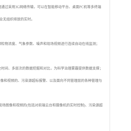
通过采用3G网络传输，可以在智能移动平台、桌面PC机等多终端
业无组织排放的实时。
颗粒物浓度、气象参数、噪声和现场视频进行连续自动在线监测；
全时间、多层次的数据挖掘和对比，为科学治理雾霾提供数据支撑；
图像和视频的、污染源超标报警、以及面向不同管理层的各种管理与
现场图像和视频的(包括对前端云台和摄像机的实时控制)、污染源超