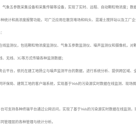
头、气象五参数采集设备和采集传输等设备，实现了实时、远程、自动颗粒物浓度；数据
多种统计和高浓度报警功能，可广泛应用在散货堆场和码头、混凝土搅拌站以及工厂企
示：
源在线监测仪，包括颗粒物浓度监测仪、气象五参数监测仪、噪声监测仪和摄像机，对
线、无线、3G等方式传输各种监测数据；
服务云平台，依托在建工地扬尘与噪声监测平台的数据，进行系统分析、提供跨区域、
同环保局、建筑工地的客户端系统，实现基于Web的污染源实时数据在线监测、现场
台可支持各种终端平台通过公网访问，实现了基于Web的污染源实时数据在线监测，
不同管理层的各种管理与统计分析。