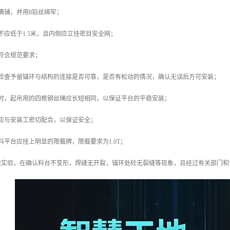
满铺，并用8铅丝绑牢；
不应低于1.5米，且内侧应立挂密目安全网；
符合规范要求；
先检查予留锚环与结构的连接是否可靠，是否有松动的情况，确认无误后方可安装；
装时，起吊用的四根钢丝绳应长短相同，以保证平台的平稳安装；
应与安装工密切配合，以保证安全；
料平台应挂上明显的限载牌，限载要求为1.0T；
静载实验，在确认料台不变形，焊缝无开裂，锚环处砼无裂缝等现象，且经过有关部门