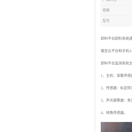
规格
型号
卸料平台卸料系统
输至云平台和手机A
卸料平台监测系统
1、主机：采集传感
2、传感器：标定
3、声光报警器：免
4、倾角传感器。