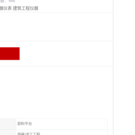
览数：666
器仪表
建筑工程仪器
卸料平台
隐蔽/泥工工程