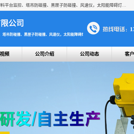
上海宇叶电子科技有限公司是吊钩视频监控、升降机监控、卸料平台监控、塔吊防碰撞、黑匣子防碰撞、风速仪，太阳能障碍灯安全提示灯等一系列升降机的常用配件产品专业研发生产加工的公司，拥有完整、科学的质量管理体系。
有限公司
1
、塔吊防碰撞、黑匣子防碰撞、风速仪，太阳能障碍灯安全提示灯
视频
公司介绍
公司动态
客