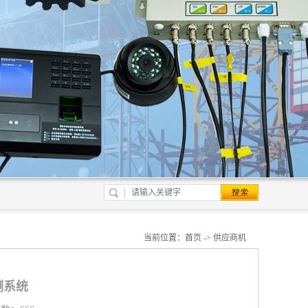
当前位置：
首页
->
供应商机
测系统