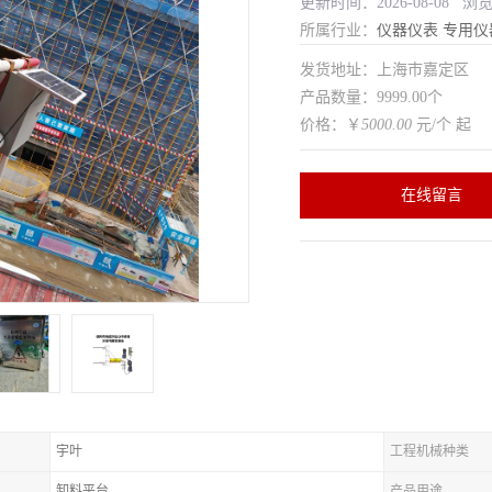
更新时间：2026-08-08 浏
所属行业：
仪器仪表
专用仪
发货地址：上海市嘉定区
产品数量：9999.00个
价格：￥
5000.00
元/个 起
在线留言
宇叶
工程机械种类
卸料平台
产品用途