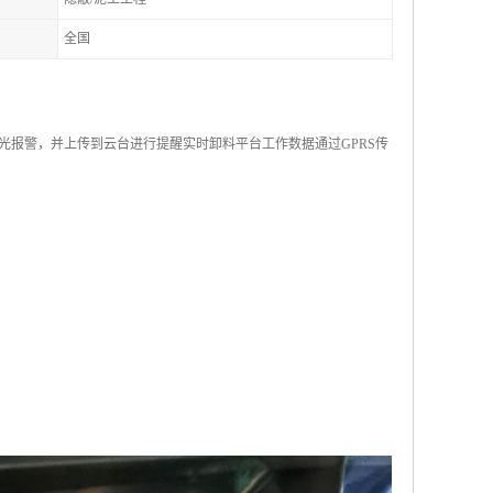
全国
报警，并上传到云台进行提醒实时卸料平台工作数据通过GPRS传