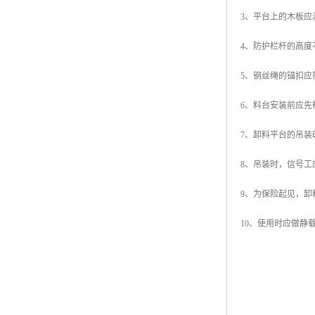
3、平台上的木板应
4、防护栏杆的高度
5、钢丝绳的锚扣应
6、料台安装前应
7、卸料平台的吊
8、吊装时，信号工
9、为保险起见，卸
10、使用时应做