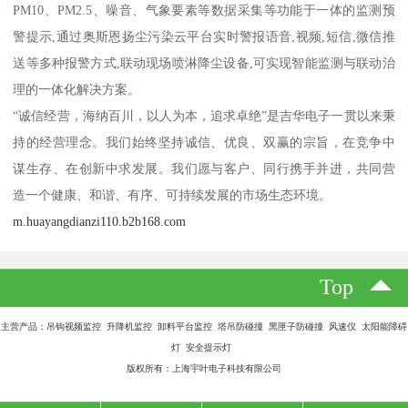
PM10、PM2.5、噪音、气象要素等数据采集等功能于一体的监测预
警提示,通过奥斯恩扬尘污染云平台实时警报语音,视频,短信,微信推
送等多种报警方式,联动现场喷淋降尘设备,可实现智能监测与联动治
理的一体化解决方案。
“诚信经营，海纳百川，以人为本，追求卓绝”是吉华电子一贯以来秉
持的经营理念。我们始终坚持诚信、优良、双赢的宗旨，在竞争中
谋生存、在创新中求发展。我们愿与客户、同行携手并进，共同营
造一个健康、和谐、有序、可持续发展的市场生态环境。
m.huayangdianzi110.b2b168.com
Top
主营产品：吊钩视频监控 升降机监控 卸料平台监控 塔吊防碰撞 黑匣子防碰撞 风速仪 太阳能障碍
灯 安全提示灯
版权所有：上海宇叶电子科技有限公司