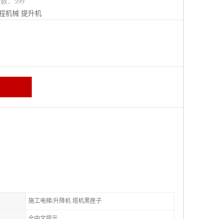
览数：599
程机械
提升机
施工电梯/升降机 塔机黑匣子
全中文提示