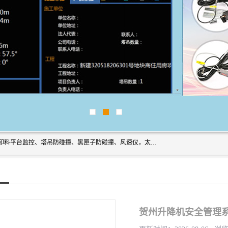
上海宇叶电子科技有限公司是吊钩视频监控、升降机监控、卸料平台监控、塔吊防碰撞、黑匣子防碰撞、风速仪，太阳能障碍灯安全提示灯等一系列升降机的常用配件产品专业研发生产加工的公司，拥有完整、科学的质量管理体系。
贺州升降机安全管理系