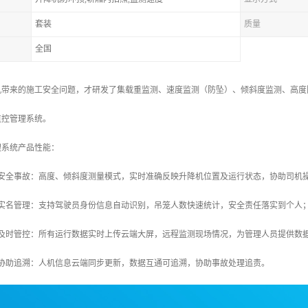
套装
质量
全国
机带来的施工安全问题，才研发了集载重监测、速度监测（防坠）、倾斜度监测、高度
监控管理系统。
理系统产品性能：
防安全事故：高度、倾斜度测量模式，实时准确反映升降机位置及运行状态，协助司机
化实名管理：支持驾驶员身份信息自动识别，吊笼人数快速统计，安全责任落实到个人
险及时管控：所有运行数据实时上传云端大屏，远程监测现场情况，为管理人员提供数
息协助追溯：人机信息云端同步更新，数据互通可追溯，协助事故处理追责。