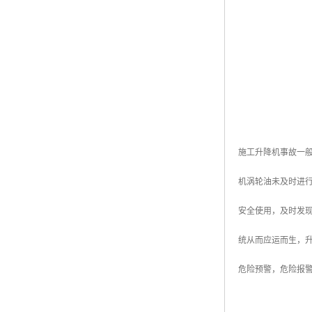
施工升降机事故一
机涡轮油未及时进
安全使用，及时发
统从而应运而生，
危险预警，危险报