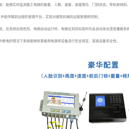
功能：能够实时监测施工电梯的载重、人数、速度、高度限位、门锁状态、导轨架倾斜
，并能传输到远程的管理平台，实现对建筑机械的远程管理和控制；
系统，在系统出现危险、电梯启动运行时、电梯达到目标层时均会自动发出语音播报系
意外断电的情况下系统能够依靠备用电源将设备进行安全锁定，提高设备安全性。