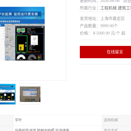
更新时间：2026-08-06 浏
所属行业：
工程机械
建筑工
发货地址：上海市嘉定区
产品数量：9999.00个
价格：￥
5000.00
元/个 起
在线留言
宇叶
适用机械
升降机防冲顶,轿厢内拍照,监测速度
显示方式