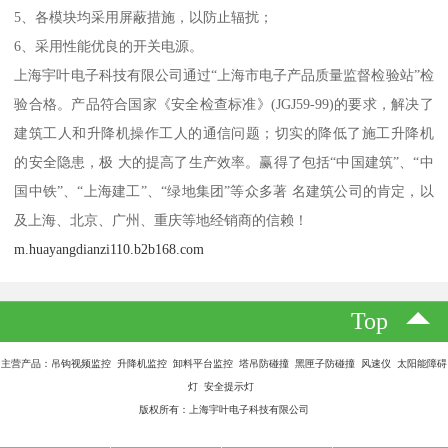
5、各模块均采用屏蔽措施，以防止辐扰；
6、采用性能优良的开关电源。
上海宇叶电子科技有限公司通过“上海市电子产品质量监督检验站”检
验合格。产品符合国家《安全检查标准》(JGJ59-99)的要求，解决了
建筑工人和升降机操作工人的通信问题；切实的降低了施工升降机
的安全隐患，极 大的提高了生产效率。赢得了包括“中国建筑”、“中
国中铁”、“上海建工”、“绿地集团”等众多著 名建筑公司的肯定，以
及上海、北京、广州、重庆等地经销商的信赖！
m.huayangdianzi110.b2b168.com
Top
主营产品：吊钩视频监控 升降机监控 卸料平台监控 塔吊防碰撞 黑匣子防碰撞 风速仪 太阳能障碍
灯 安全提示灯
版权所有：上海宇叶电子科技有限公司