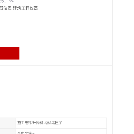
览数：587
器仪表
建筑工程仪器
施工电梯/升降机 塔机黑匣子
全中文提示