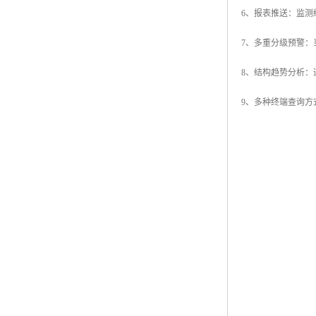
6、报表推送：监
7、多重分级预警
8、结构趋势分析
9、多种终端查询方