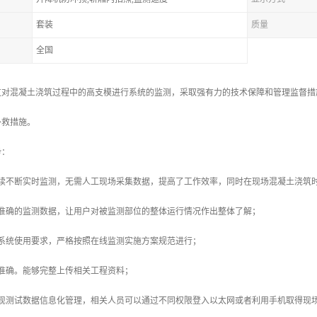
套装
质量
全国
过对混凝土浇筑过程中的高支模进行系统的监测，采取强有力的技术保障和管理监督措
补救措施。
势：
连续不断实时监测，无需人工现场采集数据，提高了工作效率，同时在现场混凝土浇筑
户准确的监测数据，让用户对被监测部位的整体运行情况作出整体了解；
化系统使用要求，严格按照在线监测实施方案规范进行；
准确。能够完整上传相关工程资料；
实现测试数据信息化管理，相关人员可以通过不同权限登入以太网或者利用手机取得现