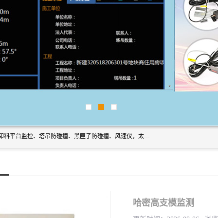
上海宇叶电子科技有限公司是吊钩视频监控、升降机监控、卸料平台监控、塔吊防碰撞、黑匣子防碰撞、风速仪，太阳能障碍灯安全提示灯等一系列升降机的常用配件产品专业研发生产加工的公司，拥有完整、科学的质量管理体系。
哈密高支模监测