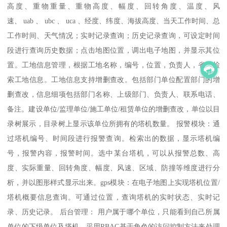
高度、重物重量、重物高度、幅度、回转角度、温度、风
速、 uab 、 ubc 、 uca 、经度、纬度、海拔高度、当天工作时间、总
工作时间、天气情况；实时记录查询；历史记录查询，可设定时间
段进行查询历史数据；点击地图位置，调出电子地图，并显示其位
置。工地信息管理，根据工地名称，编号，位置，负责人，省份检
索工地信息。工地信息支持增删查改。包括部门单位配置部门的增
删查改，信息细项包括部门名称、上级部门、负责人、联系电话、
备注。建设单位/监理单位/施工单位/租赁单位的增删查改，单位以目
录树展示，目录树上显示该单位所拥有的塔机数量。 报警模块：通
过塔机编号、时间段进行报警查询。检索出的数据，显示塔机编
号，报警内容，报警时间。选中某台塔机，可以从报警总数、高
度、实际重量、回转角度、幅度、风速、区域、防撞等维度进行分
析，并以图形样式显示出来。gps模块：在电子地图上实现塔机位置/
塔机概要信息查询。可通过位置，查询塔机的实时状态、实时记
录、历史记录。 后台管理： 用户属于哪个单位，只能看到自己所属
单位的下级单位及塔机。采用RBAC基于角色的访问控制方法来处理