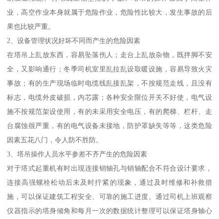
业，高空作业本身就属于危险作业，危险性比较大，发生事故的后
果也比较严重。
2、设备管理状况好坏不同而产生的危险因素
在塔吊上乱放东西，容易坠落伤人；走台上乱放杂物，既拌脚不安
全，又影响通行；冬季司机室里乱拉乱设取暖设施，容易导致火灾
事故；有的生产现场临时电缆线乱接乱架，不按规范走线，且没有
标志，电缆外皮破损，内芯露；各种安全限位开关不好使，电气设
施不按规范架设使用，有的未采用安全电压，有的爬梯、栏杆、走
台腐蚀很严重，有的电气设备未接地，防护罩缺失等等，这类危险
因素五花八门，令人防不胜防。
3、塔吊操作人员水平参差不齐产生的危险因素
对于塔式起重机有时出现连接销轴孔与销轴配合不符合设计要求，
连接高强螺栓松动后未及时拧紧的现象，通过及时维修和补救措
施，可以保证建筑工程安全、可靠的施工进度。通过司机上班观察
仪器指示的塔身倾角和每月一次的数据统计整理可以保证塔身轴心