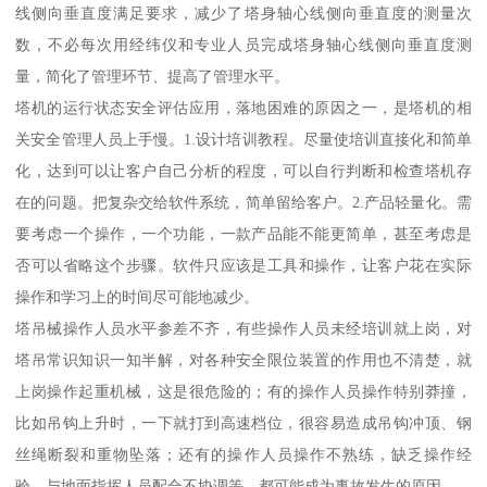
线侧向垂直度满足要求，减少了塔身轴心线侧向垂直度的测量次
数，不必每次用经纬仪和专业人员完成塔身轴心线侧向垂直度测
量，简化了管理环节、提高了管理水平。
塔机的运行状态安全评估应用，落地困难的原因之一，是塔机的相
关安全管理人员上手慢。1.设计培训教程。尽量使培训直接化和简单
化，达到可以让客户自己分析的程度，可以自行判断和检查塔机存
在的问题。把复杂交给软件系统，简单留给客户。2.产品轻量化。需
要考虑一个操作，一个功能，一款产品能不能更简单，甚至考虑是
否可以省略这个步骤。软件只应该是工具和操作，让客户花在实际
操作和学习上的时间尽可能地减少。
塔吊械操作人员水平参差不齐，有些操作人员未经培训就上岗，对
塔吊常识知识一知半解，对各种安全限位装置的作用也不清楚，就
上岗操作起重机械，这是很危险的；有的操作人员操作特别莽撞，
比如吊钩上升时，一下就打到高速档位，很容易造成吊钩冲顶、钢
丝绳断裂和重物坠落；还有的操作人员操作不熟练，缺乏操作经
验，与地面指挥人员配合不协调等，都可能成为事故发生的原因。