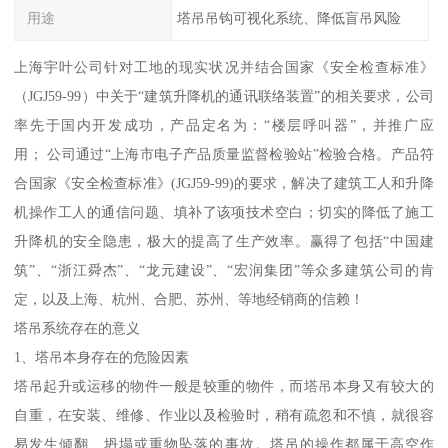
用途
塔吊吊钩可视化系统、降低盲吊风险
上海宇叶公司针对工地的现实状况并结合国家《安全检查标准》
（JGJ59-99）中关于“建筑升降机的通讯联络装置”的相关要求，公司
率先于国内开发成功，产品定名为：“楼层呼叫器”，并推广应
用； 公司通过“上海市电子产品质量监督检验站”检验合格。产品符
合国家《安全检查标准》(JGJ59-99)的要求，解决了建筑工人和升降
机操作工人的通信问题、填补了该项技术空白；切实的降低了施工
升降机的安全隐患，极大的提高了生产效率。赢得了包括“中国建
筑”、“浙江舜杰”、“龙元建设”、“宏润集团”等众多建筑公司的肯
定，以及上海、杭州、合肥、苏州、等地经销商的信赖！
塔吊系统存在的意义
1、塔吊本身存在的危险因素
塔吊起升或运移的物件一般是较重的物件，而塔吊本身又有较大的
自重，在安装、维修、作业以及检验时，稍有疏忽和不慎，就很容
易发生倾翻、坍塌或重物坠落的事故。塔吊的操作都属于高空作