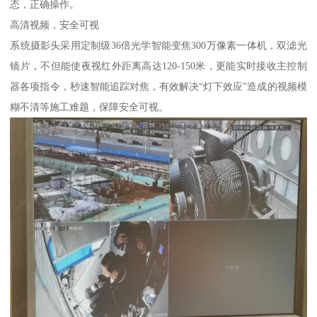
态，正确操作。
高清视频，安全可视
系统摄影头采用定制级36倍光学智能变焦300万像素一体机，双滤光
镜片，不但能使夜视红外距离高达120-150米，更能实时接收主控制
器各项指令，秒速智能追踪对焦，有效解决“灯下效应”造成的视频模
糊不清等施工难题，保障安全可视。