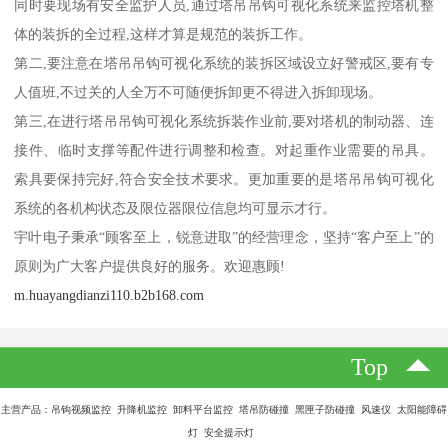
同时要现场有安全监护人员,通过塔吊吊钩可视化系统来监控塔机整
体的装拆的全过程,这样才算是规范的装拆工作。
第二,要注意在塔吊吊钩可视化系统的装拆区域设立好警戒区,要有专
人值班,不过关的人全万不可随便拆卸更不得进入拆卸现场。
第三,在进行塔吊吊钩可视化系统拆装作业前,要对塔机的制动器、连
接件、临时支撑等配件进行调整和检查。对起重作业需要的吊具。
索具要保持完好,符合安全技术要求。更加重要的是塔吊吊钩可视化
系统的各机构状态及限位器限位信息均可显示才行。
宇叶电子秉承“顾客至上，锐意进取”的经营理念，坚持“客户至上”的
原则为广大客户提供良好的服务。欢迎惠顾!
m.huayangdianzi110.b2b168.com
Top
主营产品：吊钩视频监控 升降机监控 卸料平台监控 塔吊防碰撞 黑匣子防碰撞 风速仪 太阳能障碍
灯 安全提示灯