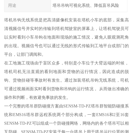
用途
塔吊吊钩可视化系统、降低盲吊风险
塔机吊钩无线系统是把高清摄像机安装在塔机小车的底部，采集高
清视频信号并实时的传输到塔机驾驶室的屏幕上，让塔机驾驶员可
以实时看到小车吊钩在地面和现场的施工情况，避免人眼观测死角
的出现。视频信号也可以通过无线的形式传输到工地平台或部门的
平台，让部门调阅和。
在工地施工现场由于盲区众多，特别是小车位于大臂远端的时候，
塔机司机无法直观的看到地面和货物的运行情况，因此造成的脱
钩、货物挂碰等事故时有发生。通过加装塔机吊钩无线系统，司机
可通过视频画面实时看到货物和吊钩的运行情况， 从而做出准确的
操作和判断，有效避免事故的发生。
一个完整的塔吊群防碰撞方案由SENSM-TD-PZ塔吊群智能防碰撞系
统和EMS16塔吊群远程系统两个部分构成，一套EMS16和2至16套
SENSM-TD-PZ可以组成一个防碰撞网络，网络内的各个塔吊可以相
互防碰。SENSM-TD-PZ安装于每一台塔吊上用于塔吊运行位置的测