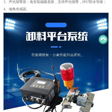
3、声光报警器：免安装磁吸底座，支持声光报警，IP67防水等级；
4、倾角传感器。