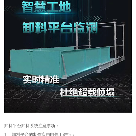
卸料平台卸料系统注意事项：
1、 卸料平台的制作应由电焊工进行；