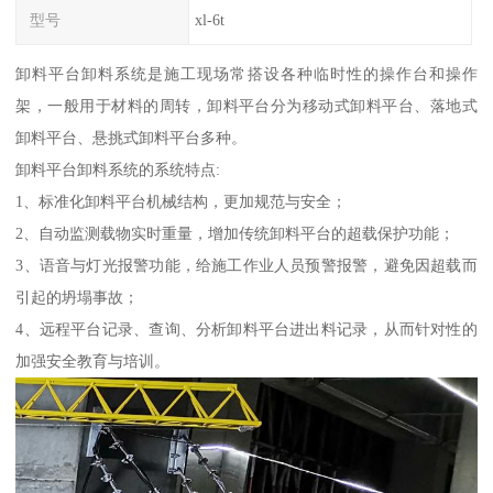
型号
xl-6t
卸料平台卸料系统是施工现场常搭设各种临时性的操作台和操作
架，一般用于材料的周转，卸料平台分为移动式卸料平台、落地式
卸料平台、悬挑式卸料平台多种。
卸料平台卸料系统的系统特点:
1、标准化卸料平台机械结构，更加规范与安全；
2、自动监测载物实时重量，增加传统卸料平台的超载保护功能；
3、语音与灯光报警功能，给施工作业人员预警报警，避免因超载而
引起的坍塌事故；
4、远程平台记录、查询、分析卸料平台进出料记录，从而针对性的
加强安全教育与培训。