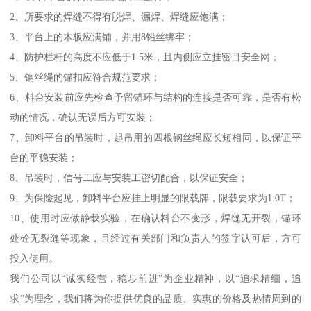
2、所要求的焊缝不得有脱焊、漏焊、焊缝应饱满；
3、平台上的木板应满铺，并用8铅丝绑牢；
4、防护栏杆的高度不应低于1.5米，且内侧应立挂密目安全网；
5、钢丝绳的锚扣应符合规范要求；
6、料台安装前应先检查予留锚环与结构的连接是否可靠，是否有松
动的情况，确认无误后方可安装；
7、卸料平台的吊装时，起吊用的四根钢丝绳应长短相同，以保证平
台的平稳安装；
8、吊装时，信号工应与安装工密切配合，以保证安全；
9、为保险起见，卸料平台应挂上明显的限载牌，限载要求为1.0T；
10、使用时应做静载实验，在确认料台不变形，焊缝无开裂，锚环
处砼无裂缝等现象，且经过有关部门和负责人的签字认可后，方可
投入使用。
我们公司以“诚实经营，稳步前进”为企业精神，以“追求精细，追
求”为理念，我们将为你提供优良的品质、实惠的价格及热情周到的