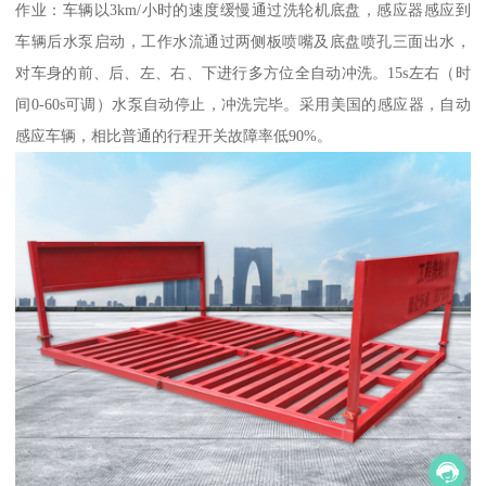
作业：车辆以3km/小时的速度缓慢通过洗轮机底盘，感应器感应到
车辆后水泵启动，工作水流通过两侧板喷嘴及底盘喷孔三面出水，
对车身的前、后、左、右、下进行多方位全自动冲洗。15s左右（时
间0-60s可调）水泵自动停止，冲洗完毕。采用美国的感应器，自动
感应车辆，相比普通的行程开关故障率低90%。