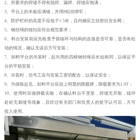
2、所要求的焊缝不得有脱焊、漏焊、焊缝应饱满；
3、平台上的木板应满铺，并用8铅丝绑牢；
4、防护栏杆的高度不应低于1.5米，且内侧应立挂密目安全网；
5、钢丝绳的锚扣应符合规范要求；
6、料台安装前应先检查予留锚环与结构的连接是否可靠，是否有松
动的情况，确认无误后方可安装；
7、卸料平台的吊装时，起吊用的四根钢丝绳应长短相同，以保证平
台的平稳安装；
8、吊装时，信号工应与安装工密切配合，以保证安全；
9、为保险起见，卸料平台应挂上明显的限载牌，限载要求为1.0T；
10、使用时应做静载实验，在确认料台不变形，焊缝无开裂，锚环
处砼无裂缝等现象，且经过有关部门和负责人的签字认可后，方可
投入使用。