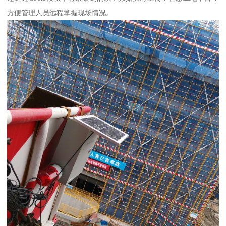
方便管理人员远程掌握现场情况。