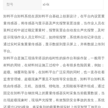
型号
xl-6t
卸料平台卸料系统在原卸料平台基础上创新设计，在平台内设置重
量传感器，将传感器与显示器及声光报警装置连接，当作业人员在
装料过程中超过额定重量时，报警装置会自动发出声光报警，及时
提示现场作业人员立即纠正，如持续报警，系统将自动记录信息，
通过实时采集重量传感器，显示数据到显示屏上，并将数据上传到
平台。
卸料平台是施工现场常搭设的临时性的操作台和操作架，一般用于
材料的周转，在材料转运施工过程中，会有很多危险因素，例如：
超载、倾覆和坠落等，在卸料平台广泛应用的同时，也一直存在着
监查管理难、超载现象严重且不知情等安全隐患，卸料平台卸料系
统由传感器、主机、连接线、锂电池、太阳能板等硬件组成，通过
固定在卸料平台钢丝绳上的重量传感器实时采集当前载重数据，当
出现超载现象时，现场声光报警，有效预防安全事故的发生，系统
还通过GPRS模块，将采集到的载重数据实时上传至智慧工地平台，