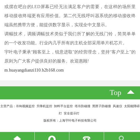
或摆在吧台的LED屏幕已经无法满足客户的需要，在这样的场所里
移动接收终端更有应用价值。第二代无线呼叫器系统的移动接收终
端虽然携带方便，能提供数字显示，实现全中文显示。
调幅技术，调频调幅技术类似于我们所了解的无线门铃，简简单单
的一个收发功能。行业内几乎所有的主机全部采用单片机芯片。
宇叶电子秉承“顾客至上，锐意进取”的经营理念，坚持“客户至上”的
原则为广大客户提供良好的服务。欢迎惠顾!
m.huayangdianzi110.b2b168.com
Top
主营产品：吊钩视频监控 升降机监控 卸料平台监控 塔吊防碰撞 黑匣子防碰撞 风速仪 太阳能障碍
灯 安全提示灯
版权所有：上海宇叶电子科技有限公司