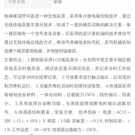
可售卖地
全国
电梯楼层呼叫器是一种无线装置，采用单片微电脑控制技术，通过
无线传输及数字显示技术，组成了一套的楼层召唤的解决方案：每
一楼层都有一个信号发送设备，它采用的是计算机编码技术将信号
通过无线传输总线的方式，将信号准确地发给司机，是司机确切知
道哪个楼层要用电梯，并驾驶到该楼层。
主要特点： 1.限制器采用LCD液晶显示；分别用中英文显示额定载
荷值及实时载荷值，调试状态显示调试信息，并记录当时工作状
态，可记录5000次报警记录。 2.可按要求进行触点输出，以实现控
制升降机运行。 3.克服升降机启动时的惯性误报警。 4.传感器采用
铬镍钼合金材料，一体化结构，过载能力150％，线性输出，回差
小。 5.具有故障自诊断功能，当系统故障或断电时输出超载信
号。 6.传感器结构紧凑，安装方便。 技术指标： 电源：AC12～
380（-15～＋10％）V 精度：1.0级 灵敏度：＜0.1％ 控制回差：＜
1％ 工作温度：-30～60℃ 传感器过载能力：150％。