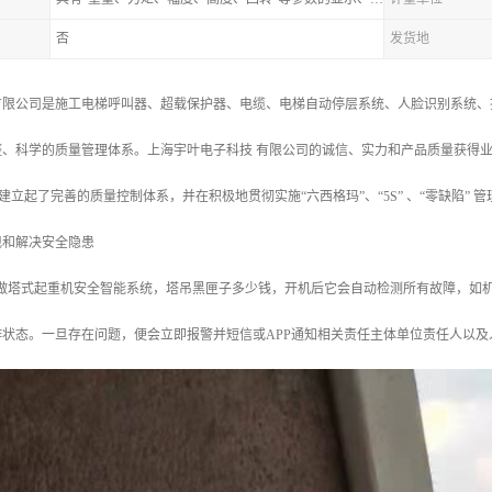
否
发货地
有限公司是施工电梯呼叫器、超载保护器、电缆、电梯自动停层系统、人脸识别系统、
整、科学的质量管理体系。上海宇叶电子科技 有限公司的诚信、实力和产品质量获得
准，建立起了完善的质量控制体系，并在积极地贯彻实施“六西格玛”、“5S” 、“零缺陷” 
现和解决安全隐患
叫做塔式起重机安全智能系统，塔吊黑匣子多少钱，开机后它会自动检测所有故障，如
状态。一旦存在问题，便会立即报警并短信或APP通知相关责任主体单位责任人以及