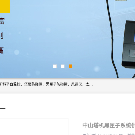
上海宇叶电子科技有限公司是吊钩视频监控、升降机监控、卸料平台监控、塔吊防碰撞、黑匣子防碰撞、风速仪，太阳能障碍灯安全提示灯等一系列升降机的常用配件产品专业研发生产加工的公司，拥有完整、科学的质量管理体系。