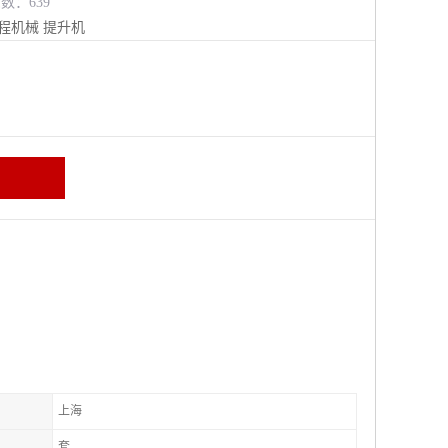
览数：639
程机械
提升机
上海
套