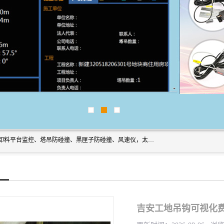
上海宇叶电子科技有限公司是吊钩视频监控、升降机监控、卸料平台监控、塔吊防碰撞、黑匣子防碰撞、风速仪，太阳能障碍灯安全提示灯等一系列升降机的常用配件产品专业研发生产加工的公司，拥有完整、科学的质量管理体系。
吉安工地吊钩可视化