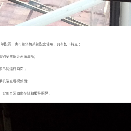
可单配置，也可和塔机系统配套使用，具有如下特点 ：
动跟钩变焦保证画面清晰；
示吊钩运行画面 ；
手机端查看视频图；
，实现异常图像存储和报警提醒 。