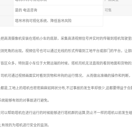
是的 电话咨询
可售
塔吊吊钩可视化系统、降低盲吊风险
是把高清摄像机安装在塔机小车的底部，采集高清视频信号并实时的传输到塔机驾驶室
观测死角的出现。视频信号也可以通过无线的形式传输到工地平台或部门的平台，让部
于盲区众多，特别是小车位于大臂远端的时候，塔机司机无法直观的看到地面和货物的
，司机可通过视频画面实时看到货物和吊钩的运行情况， 从而做出准确的操作和判断
都是,工地上的塔机也密密麻麻如网状分布,不过事故的发生率却很少,这都要得益于
系统能够有效的对事故进行避免。
统可以帮助塔机在进行运行的时候能够进行塔机群的运算,防止不一样的塔机以前发生
,有效的为塔机进行安全的监测。