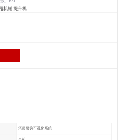
览数：631
程机械
提升机
塔吊吊钩可视化系统
全新