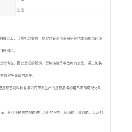
全国
的屏幕上，让塔机驾驶员可以实时看到小车吊钩在地面和现场的施
门调阅和。
运行情况，因此造成的脱钩、货物挂碰等事故时有发生。通过加装
，有效避免事故的发生。
合肥携稳智能科技有限公司研发生产的携稳品牌的塔吊吊钩可视化系
碰撞。并且还能够有效的进行力矩的限制、风速的、倾斜的、以及制