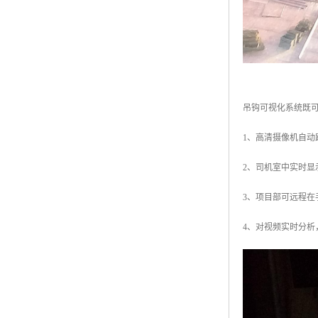
吊钩可视化系统既
1、高清摄像机自
2、司机室中实时显
3、项目部可远程在
4、对视频实时分析