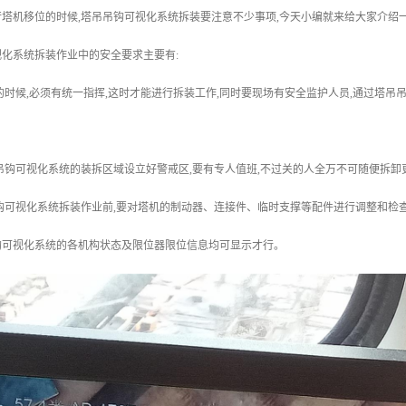
塔机移位的时候,塔吊吊钩可视化系统拆装要注意不少事项,今天小编就来给大家介绍
化系统拆装作业中的安全要求主要有:
的时候,必须有统一指挥,这时才能进行拆装工作,同时要现场有安全监护人员,通过塔
吊钩可视化系统的装拆区域设立好警戒区,要有专人值班,不过关的人全万不可随便拆卸
钩可视化系统拆装作业前,要对塔机的制动器、连接件、临时支撑等配件进行调整和检
钩可视化系统的各机构状态及限位器限位信息均可显示才行。