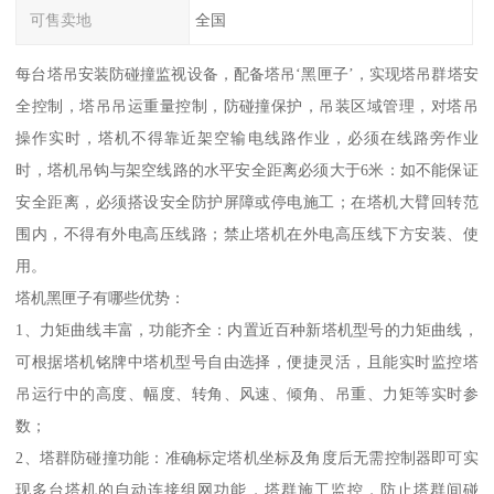
可售卖地
全国
每台塔吊安装防碰撞监视设备，配备塔吊‘黑匣子’，实现塔吊群塔安
全控制，塔吊吊运重量控制，防碰撞保护，吊装区域管理，对塔吊
操作实时，塔机不得靠近架空输电线路作业，必须在线路旁作业
时，塔机吊钩与架空线路的水平安全距离必须大于6米：如不能保证
安全距离，必须搭设安全防护屏障或停电施工；在塔机大臂回转范
围内，不得有外电高压线路；禁止塔机在外电高压线下方安装、使
用。
塔机黑匣子有哪些优势：
1、力矩曲线丰富，功能齐全：内置近百种新塔机型号的力矩曲线，
可根据塔机铭牌中塔机型号自由选择，便捷灵活，且能实时监控塔
吊运行中的高度、幅度、转角、风速、倾角、吊重、力矩等实时参
数；
2、塔群防碰撞功能：准确标定塔机坐标及角度后无需控制器即可实
现多台塔机的自动连接组网功能，塔群施工监控，防止塔群间碰