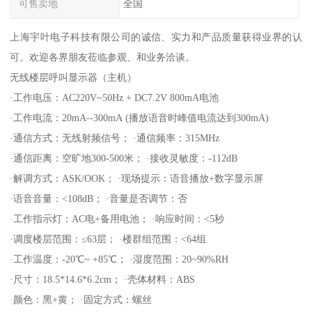
可售卖地
全国
上海宇叶电子科技有限公司的诚信、实力和产品质量获得业界的认
可。欢迎各界朋友莅临参观、和业务洽谈。
无线楼层呼叫显示器（主机）
·工作电压：AC220V~50Hz + DC7.2V 800mA电池
·工作电流：20mA--300mA (播放语音时峰值电流达到300mA)
·通信方式：无线射频信号； ·通信频率：315MHz
·通信距离：空旷地300-500米； ·接收灵敏度：-112dB
·解调方式：ASK/OOK； ·现场提示：语音播放+数字显示屏
·语音音量：<108dB； ·音量是否调节：否
·工作指示灯：AC电+备用电池； ·响应时间：<5秒
·调度楼层范围：≤63层； ·楼群组范围：<64组
·工作温度：-20℃~ +85℃； ·湿度范围：20~90%RH
·尺寸：18.5*14.6*6.2cm； ·壳体材料：ABS
·颜色：黑+黄； ·固定方式：螺丝