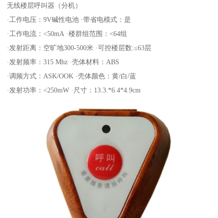
无线楼层呼叫器（分机）
·工作电压：9V碱性电池 ·带省电模式：是
·工作电流：<50mA ·楼群组范围：<64组
·发射距离：空旷地300-500米 ·可控楼层数:≤63层
·发射频率：315 Mhz ·壳体材料：ABS
·调频方式：ASK/OOK ·壳体颜色：黄/白/蓝
·发射功率：<250mW ·尺寸：13.3.*6.4*4.9cm