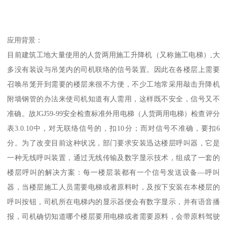
应用背景：
目前建筑工地大量使用的人货两用施工升降机（又称施工电梯）,大
多没有装设与吊笼内的司机联络的信号装置。因此在各楼层上需要
召唤吊笼开到需要的楼层来很不方便，不少工地常采用敲击升降机
附墙钢管的办法来使司机知道有人需用，这样既不安全，信号又不
准确。故JGJ59-99安全检查标准外用电梯（人货两用电梯）检查评分
表3.0.10中，对无联络信号的，扣10分；而对信号不准确，要扣6
分。为了改变目前这种状况，部门要求安装迅达楼层呼叫器，它是
一种无线呼叫装置，通过无线传输及数字显示技术，组成了一套的
楼层呼叫的解决方案：每一楼层装都有一个信号发送设备—呼叫
器，当楼层施工人员需要电梯或者原料时，及按下安装在本楼层的
呼叫按钮，司机所在电梯内的显示器便会有数字显示，并有语音播
报，司机确切知道哪个楼层要用电梯或者需要原料，会带原料驾驶