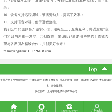
9、报警图片上传：发生报警时，将数据发送到服务器端，留下记
录；
10、设备支持远程调试，节省劳动力，提高了效率；
11、支持语音对讲，便于远程监控。
我们公司的原则是:“ 诚实守信，服务至上，互惠互利，共谋发展”我
们将以与您携手发展、共创辉煌！竭诚欢迎新老用户光临！真诚希
望与各界朋友精诚合作，共创美好未来！
m.huayangdianzi110.b2b168.com
Top
主营产品：吊钩视频监控 升降机监控 卸料平台监控 塔吊防碰撞 黑匣子防碰撞 风速仪 太阳能障碍
灯 安全提示灯
版权所有：上海宇叶电子科技有限公司
首页
在线QQ
13061676999
在线留言