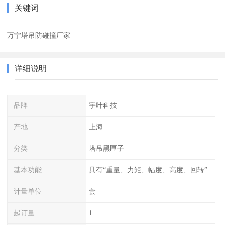
关键词
万宁塔吊防碰撞厂家
详细说明
品牌
宇叶科技
产地
上海
分类
塔吊黑匣子
基本功能
具有“重量、力矩、幅度、高度、回转”等参数的显示、记录、报警功能。
计量单位
套
起订量
1