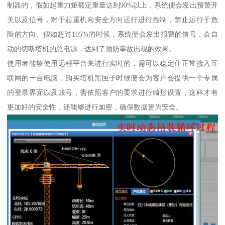
制器的，假如起重力矩额定重量达到90%以上，系统便会发出预警开
关以及信号，对于起重机向安全方向运行进行控制，禁止运行于危
险的方向。假如超过105%的时候，系统便会发出报警的信号，会自
动的切断塔机的总电源，达到了预防事故出现的效果。
使用者能够使用远程平台来进行实时的，需可以稳定住正常接入互
联网的一台电脑，购买塔机黑匣子时候便会为客户会提供一个专属
的登录界面以及账号，需依照客户的要求进行畸形设置，这样才有
更加好的安全性，还能够进行加密，确保数据更为安全。