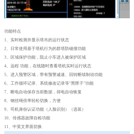
功能特点
1、实时检测并显示塔吊的运行状态
2、日常使用基于塔机行为的群塔防碰撞功能
3、区域保护功能，阻止小车进入被保护区域
4、远程 功能，在线随时查看塔机实时运行状态
5、进入预警区域，带有预警减速、回转断续制动功能
6、工作循环记录、系统修改记录等“黑匣子”功能
7、断电自动保存当前数据，得电自动恢复
8、钢丝绳倍率轻松切换，方便
9、司机身份认证功能（人脸识别）（选装）
10、传感器故障自检功能
11、中英文界面切换