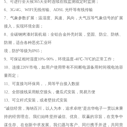
5、可进行全天候365天全时连续在线监测或定时监测；
6、3G/4G、WIFI无线传输、ADSL 光纤等有线传输
7、气象参数扩展：温湿度、风速、风向，大气压等气象信号的扩展
接入，实现环境全面；
8、全碳钢烤漆封装机箱：全铝合金外壳封装，坚固、防尘、防锈、
防潮，适合各种恶劣工业环
境，防护等级为IP65；
9、可保证相对湿度10%-90%，环境温度-40℃-70℃的正常工作；
10、连接220V市电，如用户使用带有不间断电源备用时间视电池容
量而定；
11、可直接与环保局，，局等平台接入数据
12、全部接线采用航空接头，傻瓜式安装，简易方便
13、可立杆式安装，或者壁挂式安装
“诚信经营，海纳百川，以人为本，追求卓绝”是吉华电子一贯以来秉
持的经营理念。我们始终坚持诚信、优良、双赢的宗旨，在竞争中
谋生存、在创新中求发展。我们愿与客户、同行携手并进，共同营