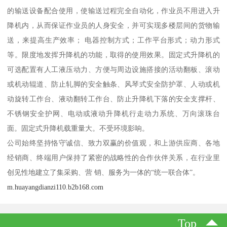
的输送设备配合使用，使输送过程完全自动化，作业员不用进入升
降机内，从而保证作业员的人身安全，并可实现多楼层间的货物输
送，来提高生产效率； 电器控制方式；工作平台形式；动力形式
等。限度地发挥升降机的功能，取得的使用效果。固定式升降机的
可选配置有人工液压动力、方便与周边设施搭接的活动翻板、滚动
或机动辊道、防止轧脚的安全触条、风琴式安全防护罩、人动或机
动旋转工作台、液动翻转工作台、防止升降机下落的安全支撑杆、
不锈钢安全护网、电动或液动升降机行走动力系统、万向滚珠台
面。固定式升降机载重量大。不受环境影响。
公司始终坚持恪守诚信、致力双赢的价值观，和上游供应商、各地
经销商、终端用户保持了紧密的战略性的合作伙伴关系，在行业里
创见性地建立了集采购、营 销、服务为一体的“统一联合体”。
m.huayangdianzi110.b2b168.com
Top