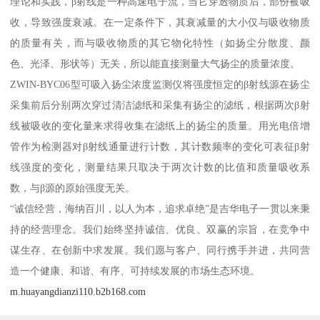
理论和实践，β射线是一种高速电子流，当它穿透物质后，部份被吸
收，导致强度衰减。在一定条件下，其衰减量的大小仅与吸收物质
的质量有关，而与吸收物质的其它物化特性（如扬尘分散度、颜
色、光泽、形状等）无关，所以能直接测量大气扬尘的质量浓度。
ZWIN-BYC06型可吸入扬尘浓度监测仪将强度恒定的β射线源在扬尘
采集前后分别两次穿过清洁滤纸和采集有扬尘的滤纸，根据两次β射
线被吸收的变化量来求得收集在滤纸上的扬尘的质量。用光电倍增
管作为检测器对β射线通量进行计数，其计数频率的变化可表征β射
线强度的变化，测量结果只取决于两次计数的比值和质量吸收系
数，与β源的原始强度无关。
“诚信经营，海纳百川，以人为本，追求卓绝”是吉华电子一贯以来秉
持的经营理念。我们始终坚持诚信、优良、双赢的宗旨，在竞争中
谋生存、在创新中求发展。我们愿与客户、同行携手并进，共同营
造一个健康、和谐、有序、可持续发展的市场生态环境。
m.huayangdianzi110.b2b168.com