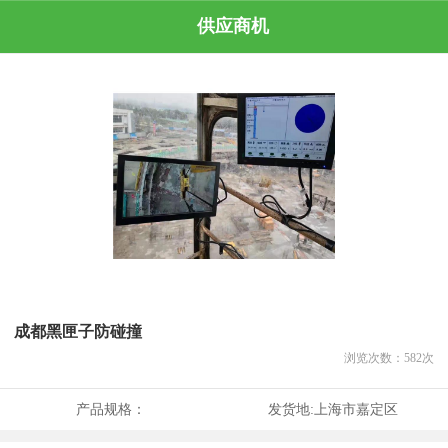
供应商机
成都黑匣子防碰撞
浏览次数：
582
次
产品规格：
发货地:
上海市嘉定区