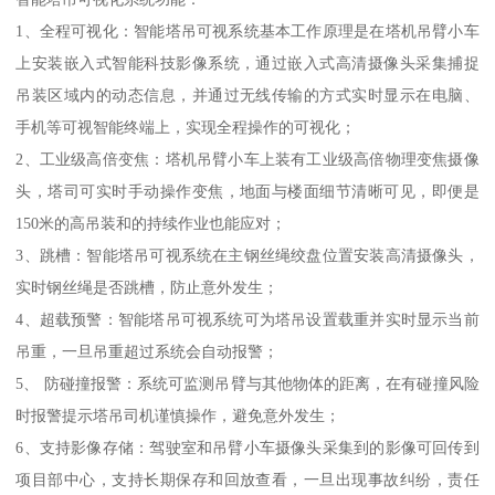
1、全程可视化：智能塔吊可视系统基本工作原理是在塔机吊臂小车
上安装嵌入式智能科技影像系统，通过嵌入式高清摄像头采集捕捉
吊装区域内的动态信息，并通过无线传输的方式实时显示在电脑、
手机等可视智能终端上，实现全程操作的可视化；
2、工业级高倍变焦：塔机吊臂小车上装有工业级高倍物理变焦摄像
头，塔司可实时手动操作变焦，地面与楼面细节清晰可见，即便是
150米的高吊装和的持续作业也能应对；
3、跳槽：智能塔吊可视系统在主钢丝绳绞盘位置安装高清摄像头，
实时钢丝绳是否跳槽，防止意外发生；
4、超载预警：智能塔吊可视系统可为塔吊设置载重并实时显示当前
吊重，一旦吊重超过系统会自动报警；
5、 防碰撞报警：系统可监测吊臂与其他物体的距离，在有碰撞风险
时报警提示塔吊司机谨慎操作，避免意外发生；
6、支持影像存储：驾驶室和吊臂小车摄像头采集到的影像可回传到
项目部中心，支持长期保存和回放查看，一旦出现事故纠纷，责任