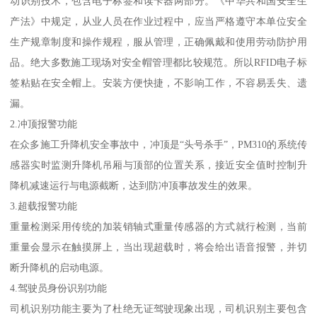
动识别技术，包含电子标签和读卡器两部分。《中华共和国安全生
产法》中规定，从业人员在作业过程中，应当严格遵守本单位安全
生产规章制度和操作规程，服从管理，正确佩戴和使用劳动防护用
品。绝大多数施工现场对安全帽管理都比较规范。所以RFID电子标
签粘贴在安全帽上。安装方便快捷，不影响工作，不容易丢失、遗
漏。
2.冲顶报警功能
在众多施工升降机安全事故中，冲顶是“头号杀手”，PM310的系统传
感器实时监测升降机吊厢与顶部的位置关系，接近安全值时控制升
降机减速运行与电源截断，达到防冲顶事故发生的效果。
3.超载报警功能
重量检测采用传统的加装销轴式重量传感器的方式就行检测，当前
重量会显示在触摸屏上，当出现超载时，将会给出语音报警，并切
断升降机的启动电源。
4.驾驶员身份识别功能
司机识别功能主要为了杜绝无证驾驶现象出现，司机识别主要包含