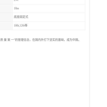
18m
底座固定式
100t,120t等
 量 第 一”的管理信念，在国内外打下坚实的基础，成为中国。