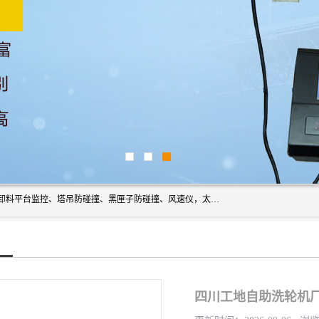
上海宇叶电子科技有限公司是吊钩视频监控、升降机监控、卸料平台监控、塔吊防碰撞、黑匣子防碰撞、风速仪，太阳能障碍灯安全提示灯等一系列升降机的常用配件产品专业研发生产加工的公司，拥有完整、科学的质量管理体系。
四川工地自助洗轮机厂