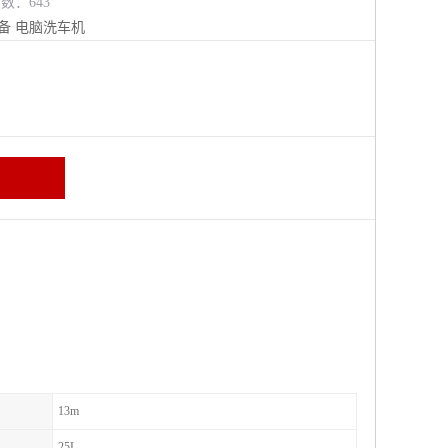
览数：643
备
电脑洗车机
13m
25L