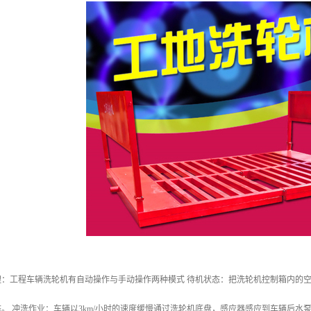
理：工程车辆洗轮机有自动操作与手动操作两种模式 待机状态：把洗轮机控制箱内的
。 冲洗作业：车辆以3km/小时的速度缓慢通过洗轮机底盘，感应器感应到车辆后