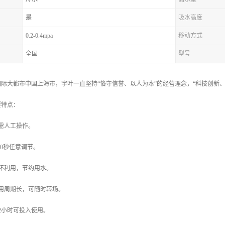
是
吸水高度
0.2-0.4mpa
移动方式
全国
型号
际大都市中国上海市，宇叶一直坚持“恪守信誉、以人为本”的经营理念，“科技创新、质
要特点：
需人工操作。
60秒任意调节。
环利用，节约用水。
用周期长，可随时转场。
2小时可投入使用。