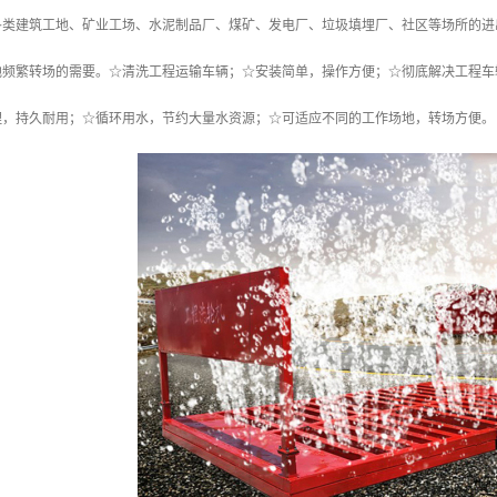
各类建筑工地、矿业工场、水泥制品厂、煤矿、发电厂、垃圾填埋厂、社区等场所的进
地频繁转场的需要。☆清洗工程运输车辆；☆安装简单，操作方便；☆彻底解决工程车
理，持久耐用；☆循环用水，节约大量水资源；☆可适应不同的工作场地，转场方便。