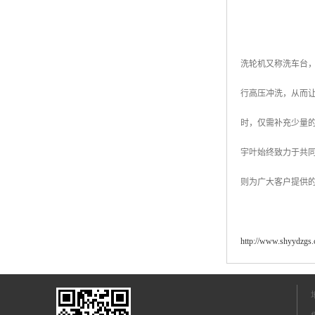
洗轮机又称洗车台
行高压冲洗，从而
时，仅需补充少量
宇叶始终致力于共同
则为广大客户提供
http://www.shyydzgs