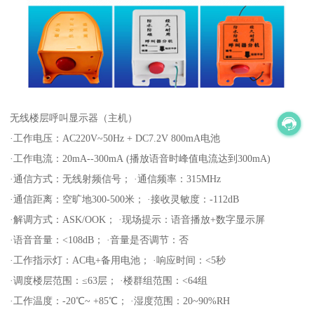
无线楼层呼叫显示器（主机）
·工作电压：AC220V~50Hz + DC7.2V 800mA电池
·工作电流：20mA--300mA (播放语音时峰值电流达到300mA)
·通信方式：无线射频信号； ·通信频率：315MHz
·通信距离：空旷地300-500米； ·接收灵敏度：-112dB
·解调方式：ASK/OOK； ·现场提示：语音播放+数字显示屏
·语音音量：<108dB； ·音量是否调节：否
·工作指示灯：AC电+备用电池； ·响应时间：<5秒
·调度楼层范围：≤63层； ·楼群组范围：<64组
·工作温度：-20℃~ +85℃； ·湿度范围：20~90%RH