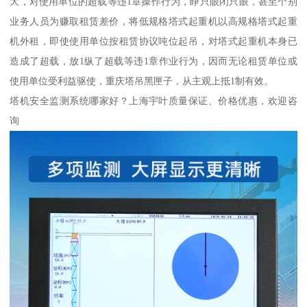
大，对使用单位的超载等违1章操作行为，睁只眼闭只眼，甚至个别
业务人员为赚取租赁差价，将低规格塔式起重机以高规格塔式起重
机外租，即使使用单位按租赁协议吨位起吊，对塔式起重机本身已
造成了超载，放1纵了超载等违1章作业行为，因而无论租赁单位或
使用单位受利益驱使，重庆塔吊黑匣子，从主观上抵1制有效。
塔机安全监测系统哪家好？上海宇叶质量保证、价格优惠，欢迎咨
询