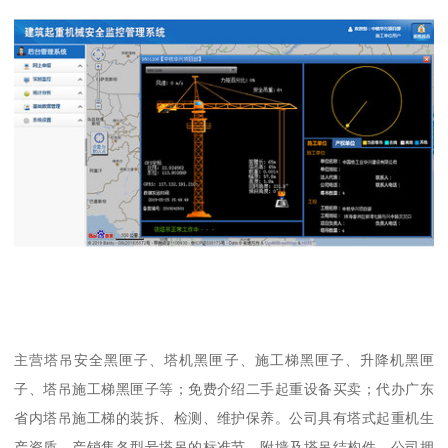
主营塔吊安全黑匣子、塔机黑匣子、施工梯黑匣子、升降机黑匣
子、塔吊施工梯黑匣子等；免费介绍二手起重设备买卖；代办广东
省内塔吊施工梯的装拆、检测、维护保养。公司具有塔式起重机生
产资质。产销售各型号塔吊的标准节、附墙及塔吊结构件。公司拥