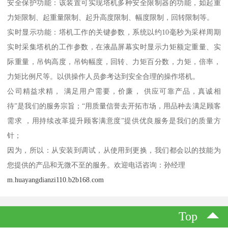
安全保护功能：该装置可实现塔机多种安全限制器的功能，如起重
力矩限制、起重量限制、起升高度限制、幅度限制，回转限制等。
实时显示功能：塔机工作的关键参数，系统以约10毫秒为采样周期
实时采集塔机的工作参数，在液晶屏幕实时显示力矩额定重量、实
际重量，吊钩高度，吊钩幅度，回转、力矩百分数，力矩，倍率，
力矩比例尺等。以供操作人员参考达到安全合理的操作塔机。
公司精益求精， 满足用户需要，价廉， 供应可靠产品，真诚相
待”是我们的服务宗旨；“用质量信誉去开拓市场，用品种去满足顾客
需求 ，用持续改革提升顾客满意度”提供优良服务是我们的质量方
针；
因为，所以：从安装到调试，从使用到更换，我们都会以的技能为
您提供的产品和无微不至的服务。欢迎电话咨询：孙经理
m.huayangdianzi110.b2b168.com
Top