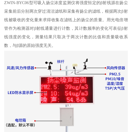
ZWIN-BYC06型可吸入扬尘浓度监测仪将强度恒定的β射线源在扬尘
采集前后分别两次穿过清洁滤纸和采集有扬尘的滤纸，根据两次β射
线被吸收的变化量来求得收集在滤纸上的扬尘的质量。用光电倍增
管作为检测器对β射线通量进行计数，其计数频率的变化可表征β射
线强度的变化，测量结果只取决于两次计数的比值和质量吸收系
数，与β源的原始强度无关。