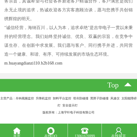
务宗旨，真诚希望与社会各界新老客户精诚合作，客户满意是我们
永无止境的追求，热诚欢迎各方宾客惠顾洽谈，愿与您携手共创锦
绣辉煌的明天。
“诚信经营，海纳百川，以人为本，追求卓绝”是吉华电子一贯以来秉
持的经营理念。我们始终坚持诚信、优良、双赢的宗旨，在竞争中
谋生存、在创新中求发展。我们愿与客户、同行携手并进，共同营
造一个健康、和谐、有序、可持续发展的市场生态环境。
m.huayangdianzi110.b2b168.com
Top
主营产品：吊钩视频监控 升降机监控 卸料平台监控 塔吊防碰撞 黑匣子防碰撞 风速仪 太阳能障碍
灯 安全提示灯
版权所有：上海宇叶电子科技有限公司
首页
在线QQ
13061676999
在线留言