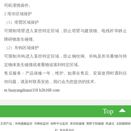
司机谨慎操作。
2.塔吊区域保护
（1）塔臂区域保护
可限制塔臂进入某些特定区域，防止塔臂与建筑物、电线杆等静止
障碍物发生碰撞。
（2）吊钩区域保护
可限制吊钩进入某些特定区域，防止钢丝绳、吊钩及所吊重物与特
定物体发生碰撞或者重物追落到特定区域。
售后服务：产品保修一年，维护。如果在售后、安装使用时遇到任
何问题，请及时联系安拾，我们会为您提供的技术。
m.huayangdianzi110.b2b168.com
Top
主营产品：吊钩视频监控 升降机监控 卸料平台监控 塔吊防碰撞 黑匣子防碰撞 风速仪 太阳能障碍
灯 安全提示灯