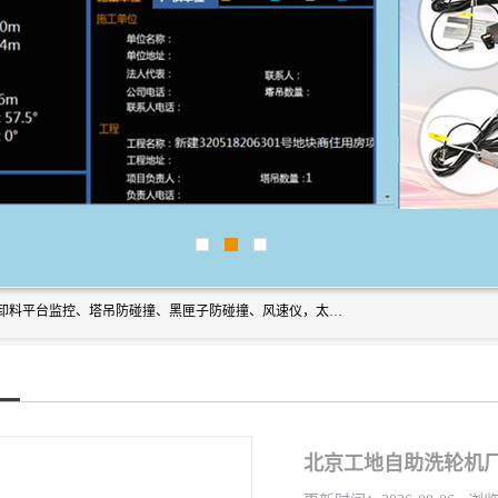
上海宇叶电子科技有限公司是吊钩视频监控、升降机监控、卸料平台监控、塔吊防碰撞、黑匣子防碰撞、风速仪，太阳能障碍灯安全提示灯等一系列升降机的常用配件产品专业研发生产加工的公司，拥有完整、科学的质量管理体系。
北京工地自助洗轮机