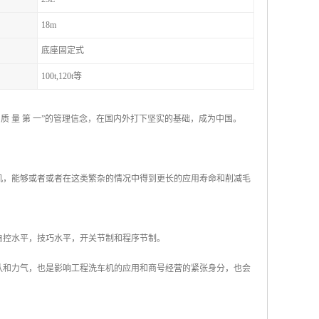
18m
底座固定式
100t,120t等
 量 第 一”的管理信念，在国内外打下坚实的基础，成为中国。
机，能够或者或者在这类繁杂的情况中得到更长的应用寿命和削减毛
自控水平，技巧水平，开关节制和程序节制。
队和力气，也是影响工程洗车机的应用和商号经营的紧张身分，也会