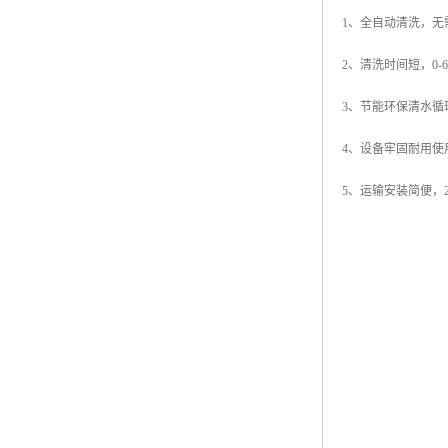
1、全自动清洗，无
2、清洗时间短，0-
3、节能环保清水循
4、设备牢固耐用使
5、运输安装简便，