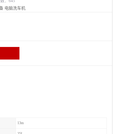
览数：645
备
电脑洗车机
13m
25L