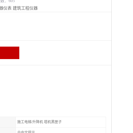
览数：605
器仪表
建筑工程仪器
施工电梯/升降机 塔机黑匣子
全中文提示