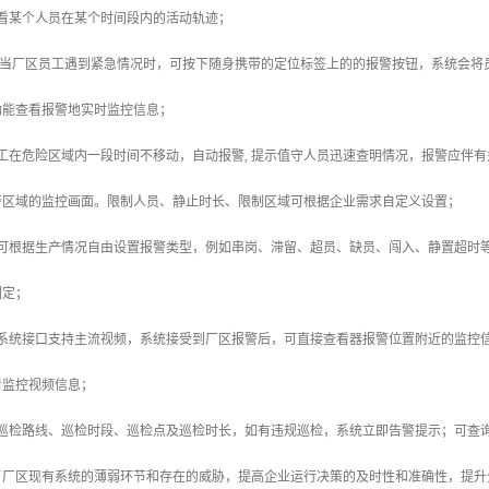
看某个人员在某个时间段内的活动轨迹；
警：当厂区员工遇到紧急情况时，可按下随身携带的定位标签上的的报警按钮，系统会
功能查看报警地实时监控信息；
工在危险区域内一段时间不移动，自动报警, 提示值守人员迅速查明情况，报警应伴
警区域的监控画面。限制人员、静止时长、限制区域可根据企业需求自定义设置；
业可根据生产情况自由设置报警类型，例如串岗、滞留、超员、缺员、闯入、静置超时
圈定；
：系统接口支持主流视频，系统接受到厂区报警后，可直接查看器报警位置附近的监控
看监控视频信息；
置巡检路线、巡检时段、巡检点及巡检时长，如有违规巡检，系统立即告警提示；可查
了厂区现有系统的薄弱环节和存在的威胁，提高企业运行决策的及时性和准确性，提升