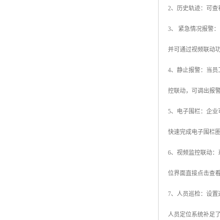
2、历史轨迹：可查
3、 紧急情况报
并可通过视频联动
4、静止报警：当员
控联动，可调出报
5、电子围栏：企
快速完成电子围栏
6、视频监控联动
位界面直接点击查
7、人员巡检：设
人员定位系统补足