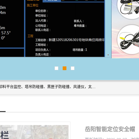
上海宇叶电子科技有限公司是吊钩视频监控、升降机监控、卸料平台监控、塔吊防碰撞、黑匣子防碰撞、风速仪，太阳能障碍灯安全提示灯等一系列升降机的常用配件产品专业研发生产加工的公司，拥有完整、科学的质量管理体系。
岳阳智能定位安全帽