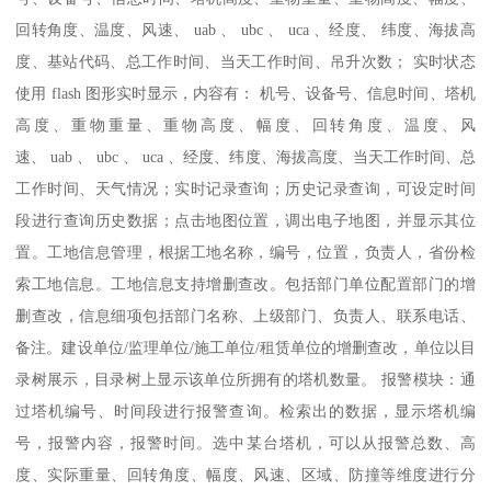
回转角度、温度、风速、 uab 、 ubc 、 uca 、经度、 纬度、海拔高
度、基站代码、总工作时间、当天工作时间、吊升次数； 实时状态
使用 flash 图形实时显示，内容有： 机号、设备号、信息时间、塔机
高度、重物重量、重物高度、幅度、回转角度、温度、风
速、 uab 、 ubc 、 uca 、经度、纬度、海拔高度、当天工作时间、总
工作时间、天气情况；实时记录查询；历史记录查询，可设定时间
段进行查询历史数据；点击地图位置，调出电子地图，并显示其位
置。工地信息管理，根据工地名称，编号，位置，负责人，省份检
索工地信息。工地信息支持增删查改。包括部门单位配置部门的增
删查改，信息细项包括部门名称、上级部门、负责人、联系电话、
备注。建设单位/监理单位/施工单位/租赁单位的增删查改，单位以目
录树展示，目录树上显示该单位所拥有的塔机数量。 报警模块：通
过塔机编号、时间段进行报警查询。检索出的数据，显示塔机编
号，报警内容，报警时间。选中某台塔机，可以从报警总数、高
度、实际重量、回转角度、幅度、风速、区域、防撞等维度进行分