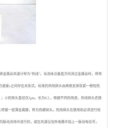
将金属丝风速计称为“热线”。当流体沿垂直方向流过金属丝时，将带
的速度v之间存在关系式。标准的热线探头由两根支架张紧一根短而
；小的探头直径仅1μm，长为0.2 。根据不同的用途，热线探头还做
上喷镀一层薄金属膜，称为热膜探头。热线探头在使用前必须进行校
的脉动流场中进行的，或在风速仪加热电路中加上一脉动电信号，