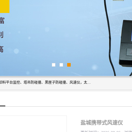
上海宇叶电子科技有限公司是吊钩视频监控、升降机监控、卸料平台监控、塔吊防碰撞、黑匣子防碰撞、风速仪，太阳能障碍灯安全提示灯等一系列升降机的常用配件产品专业研发生产加工的公司，拥有完整、科学的质量管理体系。
盐城携带式风速仪