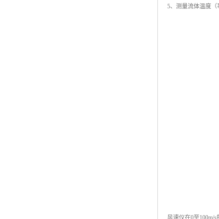
5、测量流体温度
风速仪在0至100m