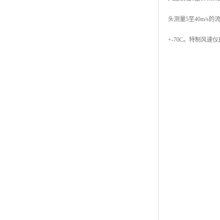
头测量5至40m/
+-70C。特制风速