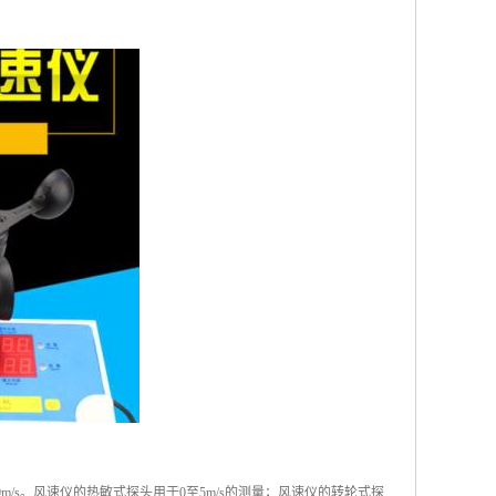
100m/s。风速仪的热敏式探头用于0至5m/s的测量；风速仪的转轮式探