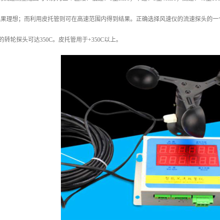
s的流果理想；而利用皮托管则可在高速范围内得到结果。正确选择风速仪的流速探头的
仪的转轮探头可达350C。皮托管用于+350C以上。