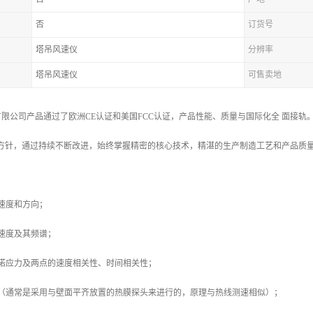
否
订货号
塔吊风速仪
分辨率
塔吊风速仪
可售卖地
限公司产品通过了欧洲CE认证和美国FCC认证，产品性能、质量与国际化全 面接轨。
营方针，通过持续不断改进，始终掌握精密的核心技术，精湛的生产制造工艺和产品质
速度和方向；
速度及其频谱；
雷诺应力及两点的速度相关性、时间相关性；
力（通常是采用与壁面平齐放置的热膜探头来进行的，原理与热线测速相似）；