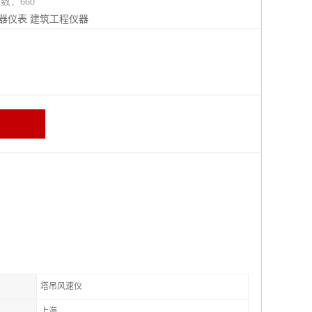
览数：660
器仪表
建筑工程仪器
塔吊风速仪
上海