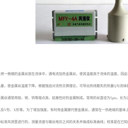
：
是将一根细的金属丝放在流体中，通电流加热金属丝，使其温度高于流体的温度，因此
热量，使金属丝温度下降。根据强迫对流热交换理论，可导出热线散失的热量Q与流体
属丝通常用铂、铑、钨等熔点高、延展性好的金属制成。常用的丝直径为5μm，长为2 
丝及V形、X形等。为了增加强度，有时用金属膜代替金属丝，通常在一热绝缘的基体
的标准风洞里进行的，测量流速与输出电压之间的关系并画成标准曲线；校准是在已知