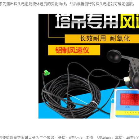
（事先测出探头电阻随流体温度的变化曲线，然后根据测得的探头电阻就可确定温度。
/s的流速测量范围可以分为三个区段：低速：0至5m/s；中速：5至40m/s；高速：40至