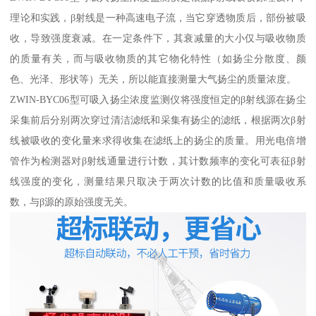
理论和实践，β射线是一种高速电子流，当它穿透物质后，部份被吸
收，导致强度衰减。在一定条件下，其衰减量的大小仅与吸收物质
的质量有关，而与吸收物质的其它物化特性（如扬尘分散度、颜
色、光泽、形状等）无关，所以能直接测量大气扬尘的质量浓度。
ZWIN-BYC06型可吸入扬尘浓度监测仪将强度恒定的β射线源在扬尘
采集前后分别两次穿过清洁滤纸和采集有扬尘的滤纸，根据两次β射
线被吸收的变化量来求得收集在滤纸上的扬尘的质量。用光电倍增
管作为检测器对β射线通量进行计数，其计数频率的变化可表征β射
线强度的变化，测量结果只取决于两次计数的比值和质量吸收系
数，与β源的原始强度无关。