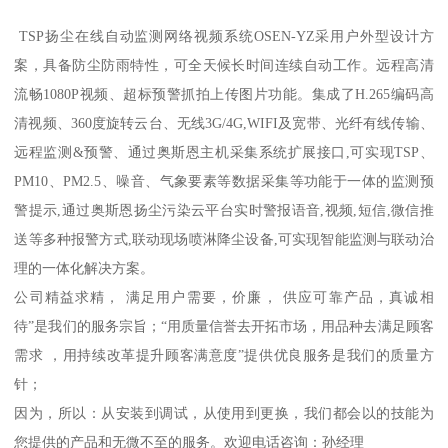
TSP扬尘在线自动监测网络视频系统OSEN-YZ采用户外型设计方
案，具备防尘防雨特性，可全天候长时间连续自动工作。远程高清
流畅1080P视频、超标预警抓拍上传图片功能。集成了H.265编码高
清视频、360度旋转云台、无线3G/4G,WIFI及宽带、光纤有线传输、
远程监测&预警、通过奥斯恩主机采集系统扩展接口,可实现TSP、
PM10、PM2.5、噪音、气象要素等数据采集等功能于一体的监测预
警提示,通过奥斯恩扬尘污染云平台实时警报语音,视频,短信,微信推
送等多种报警方式,联动现场喷淋降尘设备,可实现智能监测与联动治
理的一体化解决方案。
公司精益求精， 满足用户需要，价廉， 供应可靠产品，真诚相
待”是我们的服务宗旨；“用质量信誉去开拓市场，用品种去满足顾客
需求 ，用持续改革提升顾客满意度”提供优良服务是我们的质量方
针；
因为，所以：从安装到调试，从使用到更换，我们都会以的技能为
您提供的产品和无微不至的服务。欢迎电话咨询：孙经理